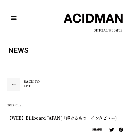
OFFICIAL WEBSITE
NEWS
BACK TO
LIST
2024.01.20
【WEB】Billboard JAPAN(「輝けるもの」インタビュー)
SHARE