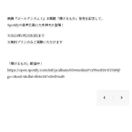
映画『ゴールデンカムイ』主題歌「輝けるもの」発売を記念して、
Spotifyの音声広告に大木伸夫が登場！
※2024年1月21日(日)まで
※無料プランのみご視聴いただけます
「輝けるもの」配信中！
https://open.spotify.com/intl-ja/album/0DwmAkmFvzWneRDrUZS88j?
go=1&nd=1&dlsi=8b8e387650d94af0