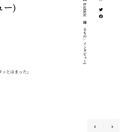
【WEB】BARKS(「輝けるもの」インタビュー)
ュー)
タッとはまった」