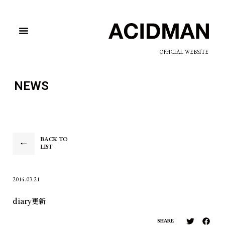
OFFICIAL WEBSITE
NEWS
BACK TO
LIST
2014.03.21
diary更新
SHARE