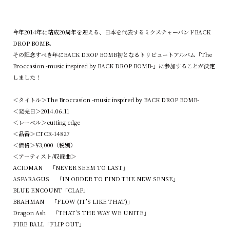
今年2014年に結成20周年を迎える、日本を代表するミクスチャーバンドBACK
DROP BOMB。
その記念すべき年にBACK DROP BOMB初となるトリビュートアルバム「The
Broccasion -music inspired by BACK DROP BOMB-」に参加することが決定
しました！
＜タイトル＞The Broccasion -music inspired by BACK DROP BOMB-
＜発売日＞2014.06.11
＜レーベル＞cutting edge
＜品番＞CTCR-14827
＜価格＞¥3,000（税別）
＜アーティスト/収録曲＞
ACIDMAN 「NEVER SEEM TO LAST」
ASPARAGUS 「IN ORDER TO FIND THE NEW SENSE」
BLUE ENCOUNT「CLAP」
BRAHMAN 「FLOW (IT’S LIKE THAT)」
Dragon Ash 「THAT’S THE WAY WE UNITE」
FIRE BALL「FLIP OUT」