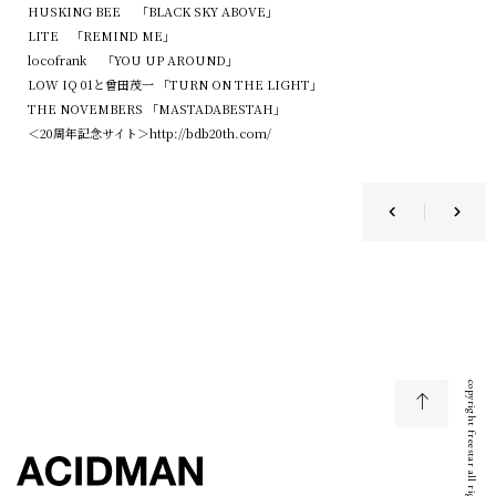
HUSKING BEE 「BLACK SKY ABOVE」
LITE 「REMIND ME」
locofrank 「YOU UP AROUND」
LOW IQ 01と曾田茂一 「TURN ON THE LIGHT」
THE NOVEMBERS 「MASTADABESTAH」
＜20周年記念サイト＞
http://bdb20th.com/
copyright freestar all right reserved