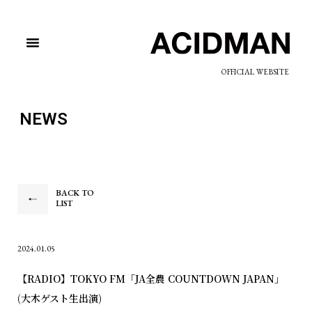
OFFICIAL WEBSITE
NEWS
BACK TO
LIST
2024.01.05
【RADIO】TOKYO FM「JA全農 COUNTDOWN JAPAN」
(大木ゲスト生出演)