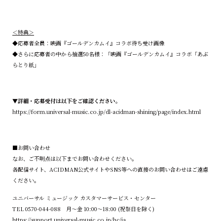
＜特典＞
◆応募者全員：映画『ゴールデンカムイ』コラボ待ち受け画像
◆さらに応募者の中から抽選50名様：「映画『ゴールデンカムイ』コラボ「あぶ
らとり紙」
▼詳細・応募受付は以下をご確認ください。
https://form.universal-music.co.jp/dl-acidman-shining/page/index.html
■お問い合わせ
なお、ご不明点は以下までお問い合わせください。
各配信サイト、ACIDMAN公式サイトやSNS等への直接のお問い合わせはご遠慮
ください。
ユニバーサル ミュージック カスタマーサービス・センター
TEL 0570-044-088 月～金 10:00～18:00 (祝祭日を除く)
https://support.universal-music.co.jp/hc/ja