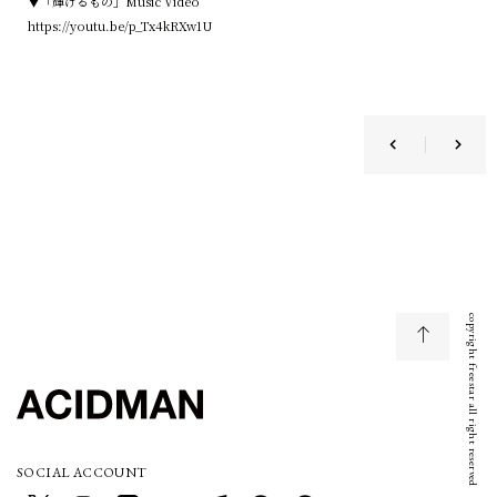
▼「輝けるもの」Music Video
https://youtu.be/p_Tx4kRXw1U
copyright freestar all right reserved
SOCIAL ACCOUNT