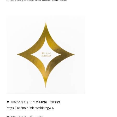
▼「輝けるもの」デジタル配信・CD予約
https://acidman.lnk.to/shiningWE