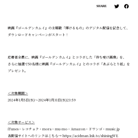
SHARE
映画『ゴールデンカムイ』の主題歌「輝けるもの」のデジタル配信を記念して、
ダウンロードキャンペーンがスタート！
応募者全員に、映画『ゴールデンカムイ』とコラボした「待ち受け画像」を、
さらに抽選で50名様に映画『ゴールデンカムイ』とのコラボ「あぶらとり紙」を
プレゼント。
＜対象期間＞
2024年1月5日(水)〜2024年1月31日(水)23:59
＜対象サービス＞
iTunes・レコチョク・mora・mu-mo・Amazon・ドワンゴ・music.jp
各配信サイトへのリンクはこちら→
https://acidman.lnk.to/shiningWE