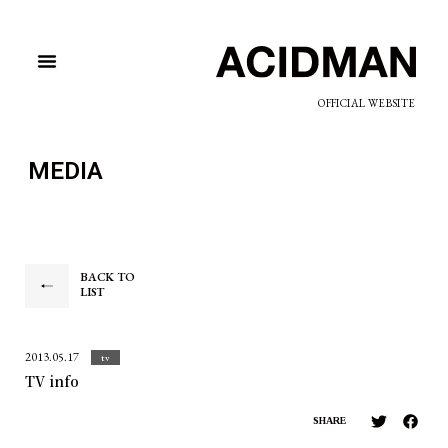
OFFICIAL WEBSITE
MEDIA
BACK TO
LIST
2013.05.17
tv
TV info
SHARE