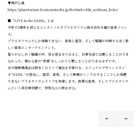
▼神戸公演
https://planetarium.konicaminolta.jp/livedark/ohki_acidman_kobe/
■「LIVE in the DARK」とは
今年で5周年を迎えるコニカミノルタプラネタリウム株式会社主催の音楽イベン
ト。
プラネタリウムでしか体験できない、音楽と星空、そして暗闇が共鳴する全く新
しい音楽エンターテインメント。
星々がひしめく暗闇の中、耳を澄ませてみると、日常生活では感じることができ
なかった、微かな音の“表情”をしっかりと感じることができるはずです。
全天周映像演出は数多くのライブ演出を手掛ける、ビジュアルデザインスタジ
オ“HERE.“が担当し、星空、音楽、そして映像がシンクロするここでしか体感
できないプラネタリウムライブを実現します。良質な音楽、そしてプラネタリウ
ムという非日常空間で、特別なひと時をぜひ。