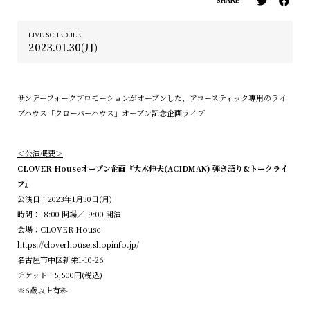
SHARE
LIVE SCHEDULE
2023.01.30(月)
サンデーフォークプロモーションがオープンした、アコースティック専用のライ
ブハウス「クローバーハウス」オープン記念企画ライブ
＜公演概要＞
CLOVER Houseオープン企画『大木伸夫(ACIDMAN) 弾き語り&トークライ
ブ』
公演日：2023年1月30日(月)
時間：18:00 開場／19:00 開演
会場：CLOVER House
https://cloverhouse.shopinfo.jp/
名古屋市中区新栄1-10-26
チケット：5,500円(税込)
※6歳以上有料