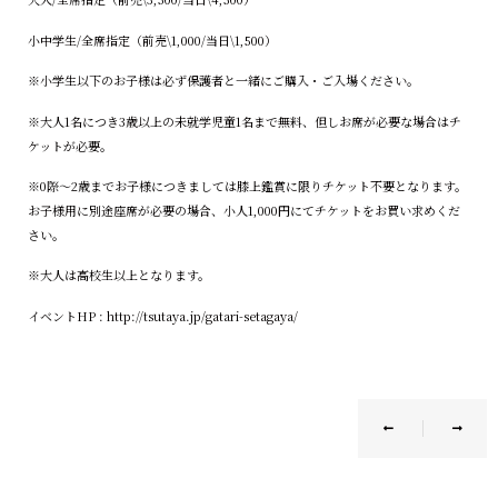
小中学生
/
全席指定（前売
\1,000/
当日
\1,500
）
※小学生以下のお子様は必ず保護者と一緒にご購入・ご入場ください。
※大人
1
名につき
3
歳以上の未就学児童
1
名まで無料、但しお席が必要な場合はチ
ケットが必要。
※
0
際〜
2
歳までお子様につきましては膝上鑑賞に限りチケット不要となります。
お子様用に別途座席が必要の場合、小人
1,000
円にてチケットをお買い求めくだ
さい。
※大人は高校生以上となります。
イベントHP :
http://tsutaya.jp/gatari-setagaya/