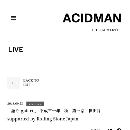
OFFICIAL WEBSITE
LIVE
BACK TO
LIST
2018.09.28
archives
「語り-gatari-」 平成三十年 秋 第一話 世田谷
supported by Rolling Stone Japan