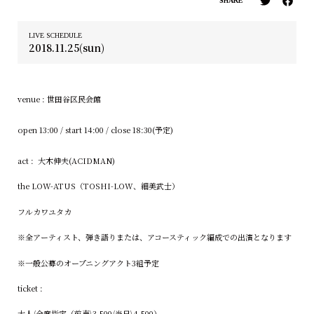
SHARE
LIVE SCHEDULE
2018.11.25(sun)
venue : 世田谷区民会館
open 13:00 / start 14:00 / close 18:30(予定)
act : 大木伸夫
(ACIDMAN)
the LOW-ATUS
（
TOSHI-LOW
、細美武士）
フルカワユタカ
※全アーティスト、弾き語りまたは、アコースティック編成での出演となります
※一般公募のオープニングアクト
3
組予定
ticket :
大人
/
全席指定（前売
\3,500/
当日
\4,500
）