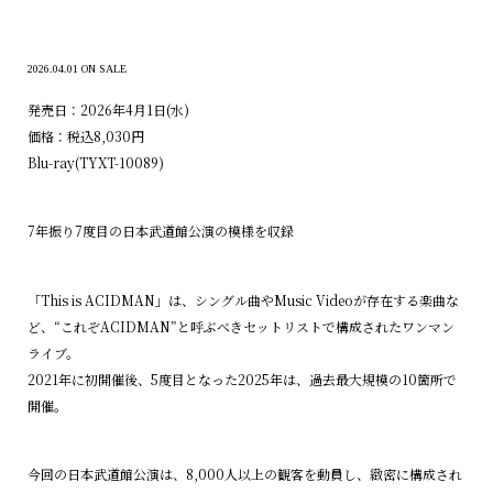
2026.04.01 ON SALE
発売日：2026年4月1日(水)
価格：税込8,030円
Blu-ray(TYXT-10089)
7年振り7度目の日本武道館公演の模様を収録
「This is ACIDMAN」は、シングル曲やMusic Videoが存在する楽曲な
ど、“これぞACIDMAN”と呼ぶべきセットリストで構成されたワンマン
ライブ。
2021年に初開催後、5度目となった2025年は、過去最大規模の10箇所で
開催。
今回の日本武道館公演は、8,000人以上の観客を動員し、緻密に構成され