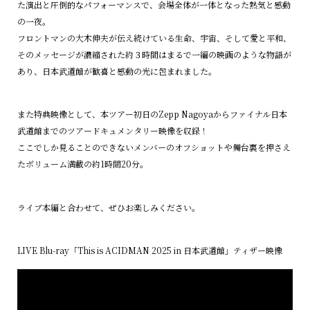
た演出と圧倒的なパフォーマンスで、会場全体が一体となった熱気と感動
の一夜。
フロントマンの大木伸夫が伝え続けている生命、宇宙、そして愛と平和、
そのメッセージが濃縮された約３時間はまるで一編の映画のような物語が
あり、日本武道館が歓喜と感動の光に包まれました。
また特典映像として、本ツアー初日のZepp Nagoyaからファイナル日本
武道館までのツアードキュメンタリー映像を収録！
ここでしか見ることのできないメンバーのオフショットや舞台裏を押さえ
たボリューム満載の約1時間20分。
ライブ本編と合わせて、ぜひお楽しみください。
LIVE Blu-ray「This is ACIDMAN 2025 in 日本武道館」ティザー映像