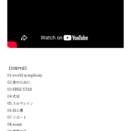
【収録内容】
01.world symphony
02.夜のために
03.FREE STAR
04.式⽇
05.スロウレイン
06.⽩と⿊
07.リピート
08.sonet