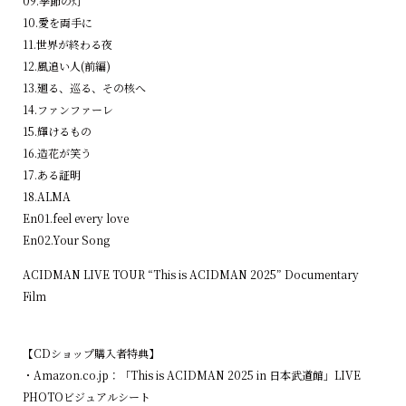
09.季節の灯
10.愛を両⼿に
11.世界が終わる夜
12.⾵追い⼈(前編)
13.廻る、巡る、その核へ
14.ファンファーレ
15.輝けるもの
16.造花が笑う
17.ある証明
18.ALMA
En01.feel every love
En02.Your Song
ACIDMAN LIVE TOUR “This is ACIDMAN 2025” Documentary
Film
【CDショップ購入者特典】
・Amazon.co.jp：「This is ACIDMAN 2025 in 日本武道館」LIVE
PHOTOビジュアルシート