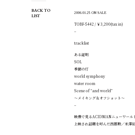
BACK TO
2006.01.25 ON SALE
LIST
TOBF-5442 / ￥3,200(tax in)
–
tracklist
ある証明
SOL
季節の灯
world symphony
water room
Scene of “and world”
～メイキング＆オフショット～
–
映像で見るACIDMANニューワールド A
上映され話題を呼んだ西郡勲／米澤拓