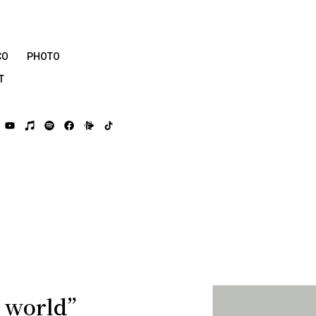
CO
PHOTO
T
d world”