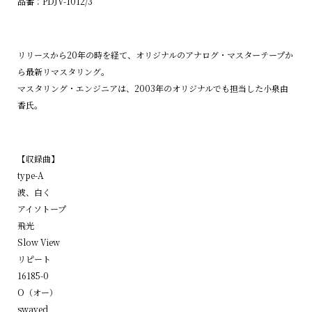
品番：PDJV-1012/3
リリースから20年の時を経て、オリジナルのアナログ・マスターテープか
ら最新リマスタリング。
マスタリング・エンジニアは、2003年のオリジナルでも担当した小泉由
香氏。
【収録曲】
type-A
波、白く
アイソトープ
飛光
Slow View
リピート
16185-0
O（オー）
swayed