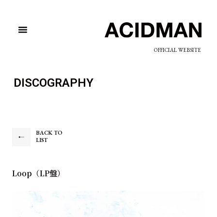
OFFICIAL WEBSITE
DISCOGRAPHY
BACK TO
LIST
Loop（LP盤）