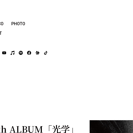
CO
PHOTO
T
3th ALBUM「光学」