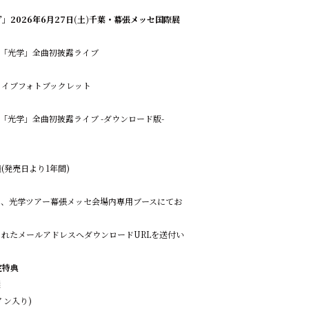
光学”」2026年6月27日(⼟)千葉・幕張メッセ国際展
BUM「光学」全曲初披露ライブ
ライブフォトブックレット
BUM「光学」全曲初披露ライブ -ダウンロード版-
(発売日より1年間)
(土)、光学ツアー幕張メッセ会場内専用ブースにてお
れたメールアドレスへダウンロードURLを送付い
定特典
栞
イン入り)