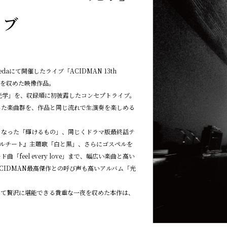
イブ
nedaにて開催したライブ「ACIDMAN 13th
」を収めた映像作品。
「光学」を、収録順に初披露したコンセプトライブ。
した楽曲群を、作品と同じ流れで生演奏を楽しめる
となった「輝けるもの」、同じくドラマ版最終話テ
ダブルチート』主題歌「白と黒」、さらにゴスペルを
feel every love」まで、幅広い楽曲と高い
CIDMAN最高傑作との呼び声も高いアルバム「光
して贅沢に堪能できる貴重な一夜を収めた本作は、