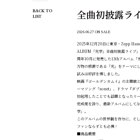
全曲初披露ラ
BACK TO
LIST
2026.06.27 ON SALE
2025年12月20日に東京・Zepp Ha
ALBUM「光学」全曲初披露ライブ
同年10月に発売した13thアルバム
万物の根源である「光」をテーマに
試みは好評を博しました。
映画『ゴールデンカムイ』の主題歌
ーマソング「sonet」、ドラマ『
初起用したことでも話題となったリード曲「
完成度を誇り、最新アルバムにしてA
学」。
このアルバムの世界観を存分に、そ
ファンならずとも必携！
■商品概要