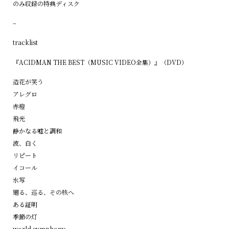
のみ収録の特典ディスク
–
tracklist
『ACIDMAN THE BEST（MUSIC VIDEO全集）』（DVD）
造花が笑う
アレグロ
赤橙
飛光
静かなる嘘と調和
波、白く
リピート
イコール
水写
廻る、巡る、その核へ
ある証明
季節の灯
world symphony