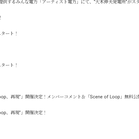
提供するみんな電力「アーティスト電力」にて、“大木伸夫発電所”がス
！
スタート！
！
スタート！
UR “Loop、再現”」開催決定！メンバーコメント＆「Scene of Loop」無料
 “Loop、再現”」開催決定！