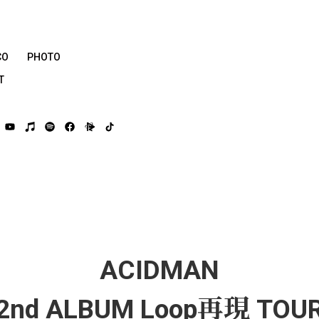
CO
PHOTO
T
ACIDMAN
2nd
ALBUM
Loop再現 TOU