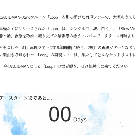
たACIDMANの2ndアルバム「Loop」を引っ提げた再現ツアーで、
大阪を皮切
経たずにリリースされた「Loop」は、
シングル曲「波、白く」、「Slow 
しい静と動、緩急を巧妙に織り交ぜた緊張感の漂うアルバムで、リリース当時よ
評を博した「創」再現ツアー(2019年開催)に続く、2度目の再現ツアーとなり
い楽曲も収録された「Loop」の再現ツアーは、果たしてどんなセットリスト
今のACIDMANによる「Loop」の世界観を、ぜひ体験しに来てください。
アースタートまであと….
00
Days