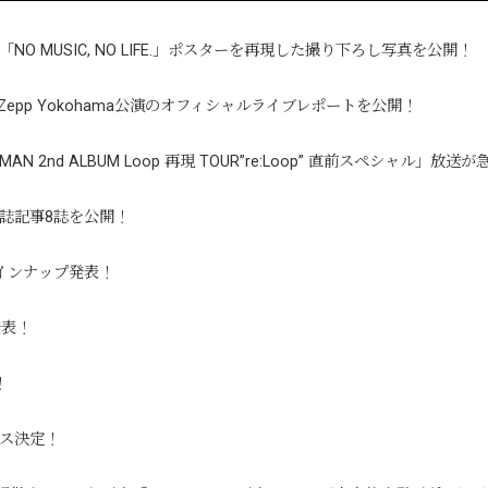
の「NO MUSIC, NO LIFE.」ポスターを再現した撮り下ろし写真を公開！
KT Zepp Yokohama公演のオフィシャルライブレポートを公開！
N 2nd ALBUM Loop 再現 TOUR”re:Loop” 直前スペシャル」放送
雑誌記事8誌を公開！
インナップ発表！
発表！
！
ース決定！