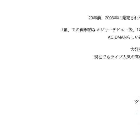
20年前、2003年に発売され
「創」での衝撃的なメジャーデビュー後、1年
ACIDMANら
大好
現在でもライブ人気の高
ツ