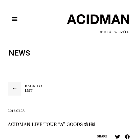
OFFICIAL WEBSITE
NEWS
BACK TO
LIST
2018.03.23
ACIDMAN LIVE TOUR “Λ” GOODS 第1弾
SHARE