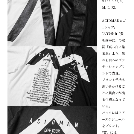
size : Kids, S,
M, L, XL
ACIDMANロゴ
Tシャツ。
“Λ”収録曲「愛
を両手に」の歌
詞「真っ白に染
まれ」より、黒
から白へのグラ
デーションプリ
ントで表現。
プリント手法も
洗いをかけるご
とに風合いが出
る仕様となって
いる。
バックにはツア
ースケジュール
をプリント。
*首元には