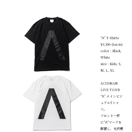
“Λ” T-Shirts
¥3,100-(tax in)
color : Black,
White
size : Kids, S,
M, L, XL
ACIDMAN
LIVE TOUR
“Λ” メインビジ
ュアルTシャ
ツ。
フロント一杯
に”Λ”マークを
配置し、光沢感