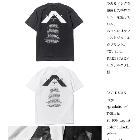
のあるインクを
使用した特殊プ
リントを施して
いる。
バックにはツア
ースケジュール
をプリント。
*首元には
FREESTARオ
リジナルタグ仕
様
“ACIDMAN
logo
~gradation~”
T-Shirts
¥3,100-(tax in)
color : Black,
White