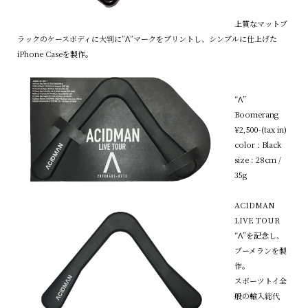
上質なマットブ
ラックのケースボディに大判に”Λ”マークをプリントし、シンプルに仕上げた
iPhone Caseを製作。
“Λ”
Boomerang
¥2,500-(tax in)
color : Black
size : 28cm /
35g
ACIDMAN
LIVE TOUR
“Λ”を記念し、
ブーメランを製
作。
スポーツトイ全
般の輸入総代