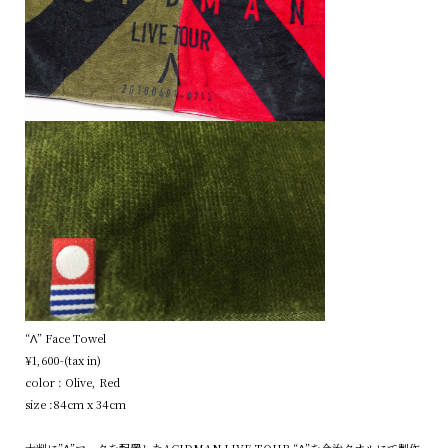
“Λ” Face Towel
¥1,600-(tax in)
color : Olive, Red
size :84cm x 34cm