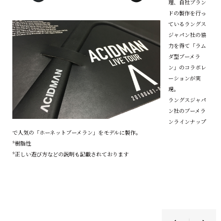
理、自社ブラン
ドの製作を行っ
ているラングス
ジャパン社の協
力を得て「ラム
ダ型ブーメラ
ン」のコラボレ
ーションが実
現。
ラングスジャパ
ン社のブーメラ
ンラインナップ
で人気の「ホーネットブーメラン」をモデルに製作。
*樹脂性
*正しい遊び方などの説明も記載されております