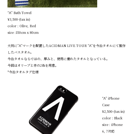
“Λ” Bath Towel
¥3,500-(tax in)
color : Olive, Red
size :150cm x 80cm
大判に”Λ”マークを配置したACIDMAN LIVE TOUR “Λ”を今治タオルにて製作
したバスタオル。
今治タオルならではの、厚みと、使用に優れたタオルとなっている。
今回はオリーブと赤の2色を用意。
*今治タオルタグ仕様
“Λ” iPhone
Case
¥2,500-(tax in)
color : Black
size : iPhone
6, 7対応