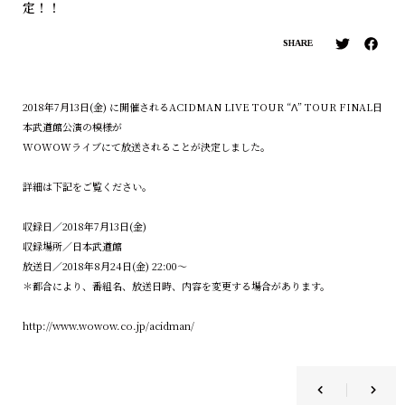
定！！
SHARE
2018年7月13日(金) に開催されるACIDMAN LIVE TOUR “Λ” TOUR FINAL日
本武道館公演の模様が
WOWOWライブにて放送されることが決定しました。
詳細は下記をご覧ください。
収録日／2018年7月13日(金)
収録場所／日本武道館
放送日／2018年8月24日(金) 22:00〜
＊都合により、番組名、放送日時、内容を変更する場合があります。
http://www.wowow.co.jp/acidman/