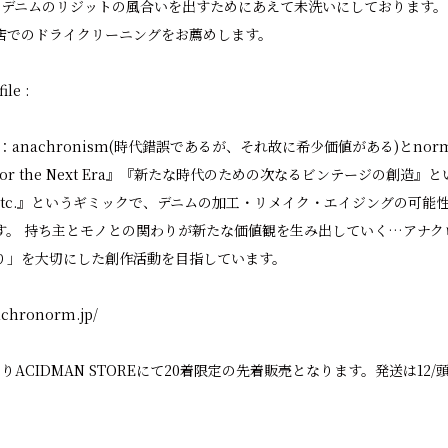
 セルビッチデニムのリジットの風合いを出すためにあえて未洗いにしております
店でのドライクリーニングをお薦めします。
le :
は：anachronism(時代錯誤であるが、それ故に希少価値がある)とno
tage for the Next Era』『新たな時代のための次なるビンテージの創造
& etc.』というギミックで、デニムの加工・リメイク・エイジングの可
す。 持ち主とモノとの関わりが新たな価値観を生み出していく…アナク
り」を大切にした創作活動を目指しています。
achronorm.jp/
:00よりACIDMAN STOREにて20着限定の先着販売となります。発送は1