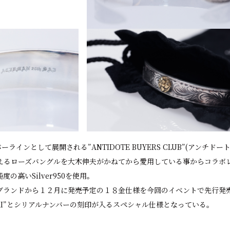
シルバーラインとして展開される”ANTIDOTE BUYERS CLUB”(アンチ
えるローズバングルを大木伸夫がかねてから愛用している事からコラボ
の高いSilver950を使用。
ブランドから１２月に発売予定の１８金仕様を今回のイベントで先行発
th SAI”とシリアルナンバーの刻印が入るスペシャル仕様となっている。