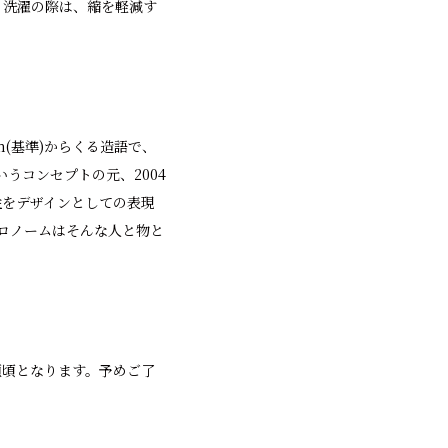
。 洗濯の際は、縮を軽減す
rm(基準)からくる造語で、
』というコンセプトの元、2004
能性をデザインとしての表現
ロノームはそんな人と物と
2/頭頃となります。予めご了