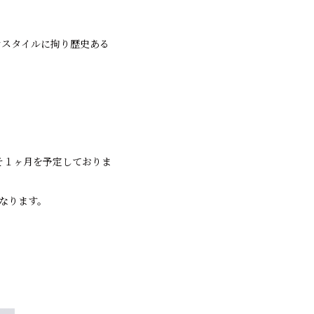
リカンスタイルに拘り歴史ある
。
はおよそ１ヶ月を予定しておりま
となります。