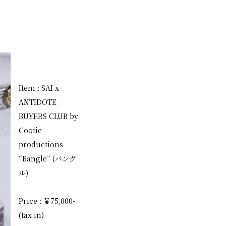
Item : SAI x
ANTIDOTE
BUYERS CLUB by
Cootie
productions
“Bangle” (バング
ル)
Price : ￥75,000-
(tax in)