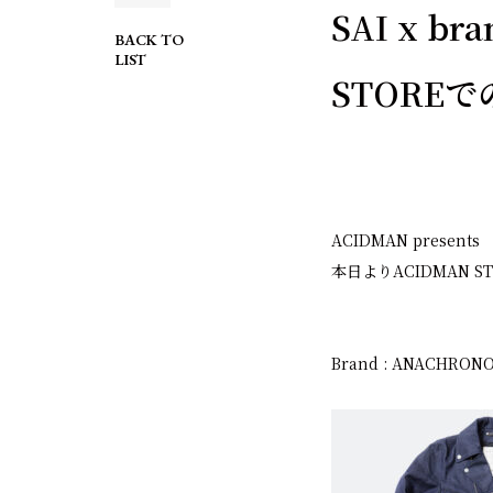
SAI x b
BACK TO
LIST
STORE
ACIDMAN presen
本日より
ACIDMAN S
Brand : ANACHR