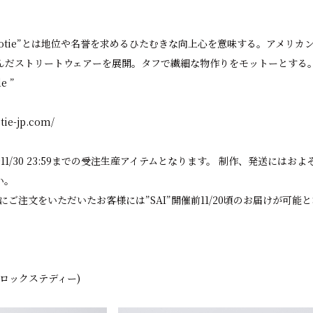
le : “Cootie”とは地位や名誉を求めるひたむきな向上心を意味する。アメ
んだストリートウェアーを展開。タフで繊細な物作りをモットーとする
e ”
tie-jp.com/
:00〜11/30 23:59までの受注生産アイテムとなります。 制作、発送に
い。
59までにご注文をいただいたお客様には”SAI”開催前11/20頃のお届けが可能
ady(ロックステディー)