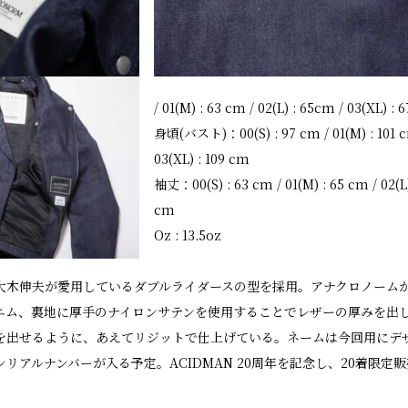
/ 01(M) : 63 cm / 02(L) : 65cm / 03(XL) : 
身頃(バスト)：00(S) : 97 cm / 01(M) : 101 cm
03(XL) : 109 cm
袖丈：00(S) : 63 cm / 01(M) : 65 cm / 02(L)
cm
Oz : 13.5oz
番は、大木伸夫が愛用しているダブルライダースの型を採用。アナクロノー
チデニム、裏地に厚手のナイロンサテンを使用することでレザーの厚みを出
を出せるように、あえてリジットで仕上げている。ネームは今回用にデ
リアルナンバーが入る予定。ACIDMAN 20周年を記念し、20着限定