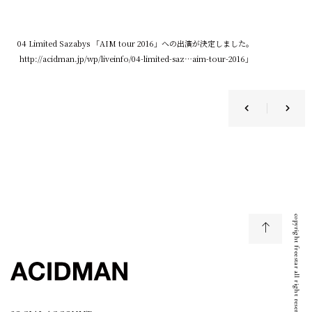
04 Limited Sazabys 「AIM tour 2016」への出演が決定しました。
http://acidman.jp/wp/liveinfo/04-limited-saz…aim-tour-2016」
copyright freestar all right reserved