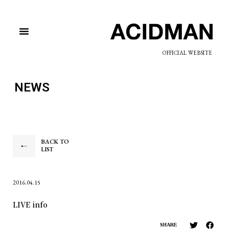
OFFICIAL WEBSITE
NEWS
BACK TO
LIST
2016.04.15
LIVE info
SHARE