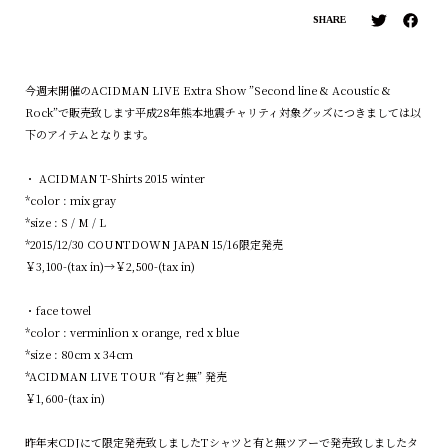
SHARE
今週末開催のACIDMAN LIVE Extra Show ”Second line & Acoustic &
Rock”で販売致します平成28年熊本地震チャリティ対象グッズにつきましては以
下のアイテムとなります。
・ ACIDMAN T-Shirts 2015 winter
*color : mix gray
*size : S / M / L
*2015/12/30 COUNTDOWN JAPAN 15/16限定発売
￥3,100-(tax in)→￥2,500-(tax in)
・face towel
*color : verminlion x orange, red x blue
*size : 80cm x 34cm
*ACIDMAN LIVE TOUR “有と無” 発売
￥1,600-(tax in)
昨年末CDJにて限定発売致しましたTシャツと有と無ツアーで発売致しましたタ