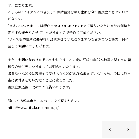
オルになります。
こちらの2アイテムにつきましては諸経費を除く金額を全て義援金とさせていた
だきます。
*タオルにつきましては現在もACIDMAN SHOPでご購入いただけるため価格を
変えずの発売とさせていただきますので予めご了承ください。
*グッズ販売箇所に募金箱も設置させていただきますので皆さまのご協力、何卒
宜しくお願い申しあげます。
また、お問い合わせも頂いております、この度の平成28年熊本地震に関しての義
援金の送付先につきましてお知らせいたします。
各自治体などでは義援金の受け入れなどがまだ始まっていないため、今回は熊本
市に送付させていただくことに致しました。
義援金振込後、改めてご報告いたします。
*詳しくは熊本市ホームページをご覧ください。
http://www.city.kumamoto.jp/