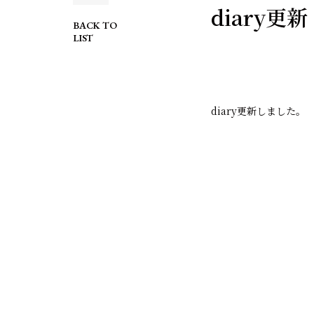
diary更新
BACK TO
LIST
diary
更新しました。