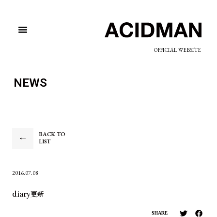
OFFICIAL WEBSITE
NEWS
BACK TO
LIST
2016.07.08
diary更新
SHARE