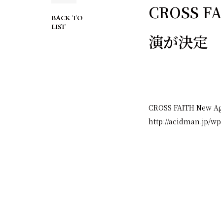
CROSS FA
BACK TO
LIST
演が決定
CROSS FAITH New
http://acidman.jp/wp