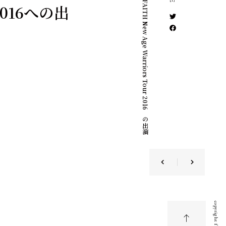
C
R
O
S
S
F
A
I
T
H
N
e
w
A
g
e
W
a
r
r
i
o
r
s
T
o
u
r
2
0
1
6
へ
の
出
演
が
決
 2016への出