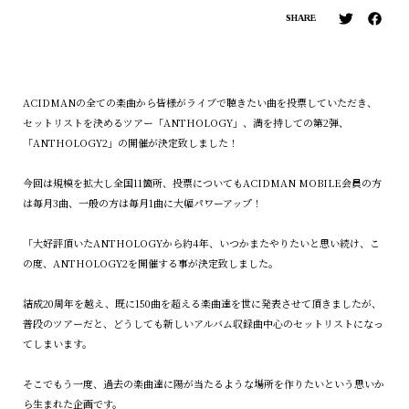
SHARE
ACIDMANの全ての楽曲から皆様がライブで聴きたい曲を投票していただき、
セットリストを決めるツアー「ANTHOLOGY」、満を持しての第2弾、
「ANTHOLOGY2」の開催が決定致しました！
今回は規模を拡大し全国11箇所、投票についてもACIDMAN MOBILE会員の方
は毎月3曲、一般の方は毎月1曲に大幅パワーアップ！
「大好評頂いたANTHOLOGYから約4年、いつかまたやりたいと思い続け、こ
の度、ANTHOLOGY2を開催する事が決定致しました。
結成20周年を越え、既に150曲を超える楽曲達を世に発表させて頂きましたが、
普段のツアーだと、どうしても新しいアルバム収録曲中心のセットリストになっ
てしまいます。
そこでもう一度、過去の楽曲達に陽が当たるような場所を作りたいという思いか
ら生まれた企画です。