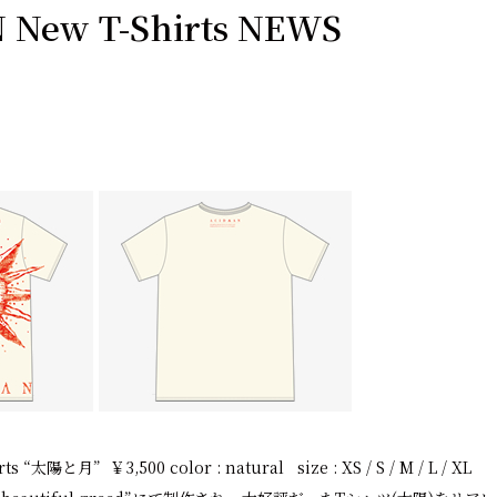
New T-Shirts NEWS
s “太陽と月” ￥3,500 color : natural size : XS / S / M / L / XL