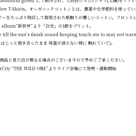
R “A beautiful greed”にて制作され、大好評だったTシャツ(太陽)
ew T-Shirts。オーガニックコットンとは、農薬や化学肥料を使って
ギーをたっぷり吸収して栽培された肌触りが優しいコットン。フロント
 album”新世界”より「白光」の1節をプリント。
 till the sun’s finish sound Keeping touch me to may not war
らはじっと抱き合ったまま 体温が消えない様に 触れていて)。
本商品と見た目が異なる場合がございますので予めご了承ください。
 DiverCity “THE WILD ONE”よりライブ会場にて発売・通販開始