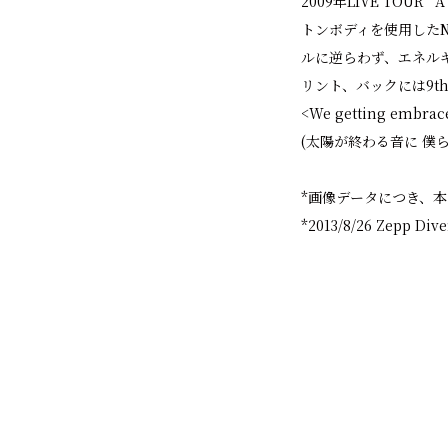
2009年LIVE TOU
トンボディを使用したN
ルに逆らわず、エネル
リント、バックには9th
<We getting embrace
(太陽が終わる音に 僕
*画像データにつき、
*2013/8/26 Zepp