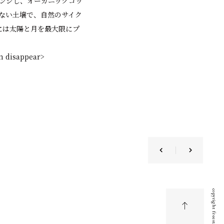
をリアレンジし、オーガニックコッ
いない土壌で、自然のサイク
には太陽と月を最大限にプ
m disappear>