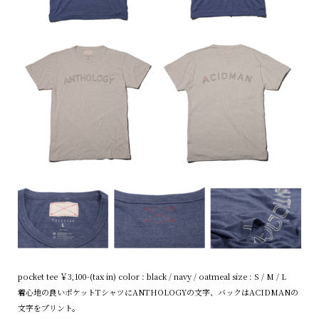
pocket tee ￥3,100-(tax in) color : black / navy / oatmeal size : S / M / L
着心地の良いポケットTシャツにANTHOLOGYの文字、バックはACIDMANの
文字をプリント。