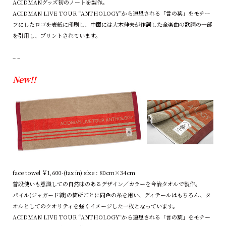
ACIDMANグッズ初のノートを製作。
ACIDMAN LIVE TOUR “ANTHOLOGY”から連想される「言の葉」をモチー
フにしたロゴを表紙に印刷し、中面には大木伸夫が作詞した全楽曲の歌詞の一部
を引用し、プリントされています。
– –
New!!
face towel ￥1,600-(tax in) size : 80cm×34cm
普段使いも意識しての自然味のあるデザイン／カラーを今治タオルで製作。
パイル(ジャガード織)の箇所ごとに同色の糸を用い、ディテールはもちろん、タ
オルとしてのクオリティを強くイメージした一枚となっています。
ACIDMAN LIVE TOUR “ANTHOLOGY”から連想される「言の葉」をモチー