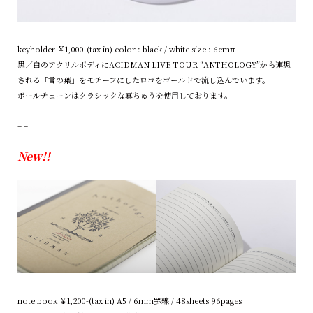
keyholder ￥1,000-(tax in) color : black / white size : 6cmπ
黒／白のアクリルボディにACIDMAN LIVE TOUR “ANTHOLOGY”から連想
される「言の葉」をモチーフにしたロゴをゴールドで流し込んでいます。
ボールチェーンはクラシックな真ちゅうを使用しております。
– –
New!!
note book ￥1,200-(tax in) A5 / 6mm罫線 / 48sheets 96pages