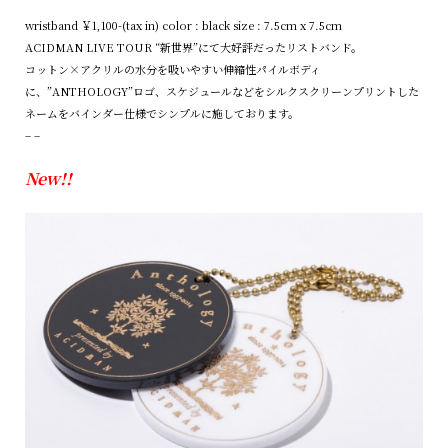
wristband ￥1,100-(tax in) color : black size : 7.5cm x 7.5cm
ACIDMAN LIVE TOUR “新世界”にて大好評だったリストバンド。
コットン×アクリルの水分を吸いやすい伸縮性パイルボディ
に、”ANTHOLOGY”ロゴ、スケジュールなどをシルクスクリーンプリントした
ネームをバインダー仕様でシンプルに施しております。
– –
New!!