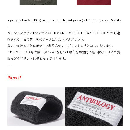
logotype tee ￥3,100-(tax in) color : forest(green) / burgundy size : S / M /
L
ベーシックボディTシャツにACIDMAN LIVE TOUR “ANTHOLOGY”から連
想される「言の葉」をモチーフにしたロゴをプリント。
洗いをかけるごとにボディに馴染んでいくプリント方法となっております。
*オリジナルタグを作成、切りっぱなしの１枚布を象徴的に縫い付け、サイズ表
記などもプリント仕様となっております。
– –
New!!