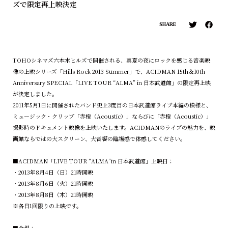
ズで限定再上映決定
SHARE
TOHOシネマズ六本木ヒルズで開催される、真夏の夜にロックを感じる音楽映
像の上映シリーズ「Hills Rock 2013 Summer」で、ACIDMAN 15th＆10th
Anniversary SPECIAL「LIVE TOUR “ALMA” in 日本武道館」の限定再上映
が決定しました。
2011年5月1日に開催されたバンド史上3度目の日本武道館ライブ本編の模様と、
ミュージック・クリップ「赤橙（Acoustic）」ならびに「赤橙（Acoustic）」
撮影時のドキュメント映像を上映いたします。ACIDMANのライブの魅力を、映
画館ならではの大スクリーン、大音響の臨場感で体感してください。
■ACIDMAN「LIVE TOUR “ALMA”in 日本武道館」上映日：
・2013年8月4日（日）21時開映
・2013年8月6日（火）21時開映
・2013年8月8日（木）21時開映
※各日1回限りの上映です。
■会場：