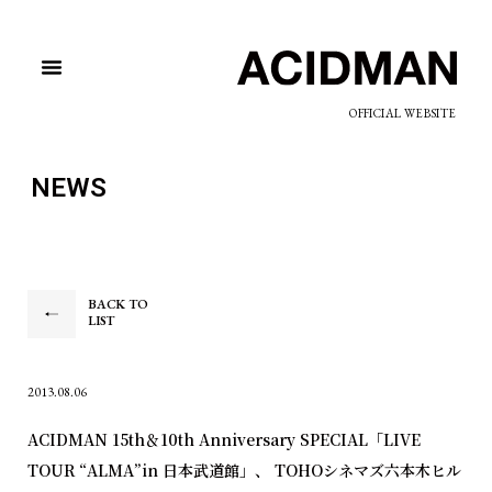
OFFICIAL WEBSITE
NEWS
BACK TO
LIST
2013.08.06
ACIDMAN 15th＆10th Anniversary SPECIAL「LIVE
TOUR “ALMA”in 日本武道館」、 TOHOシネマズ六本木ヒル