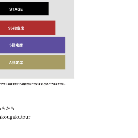
ちらから
mankougakutour