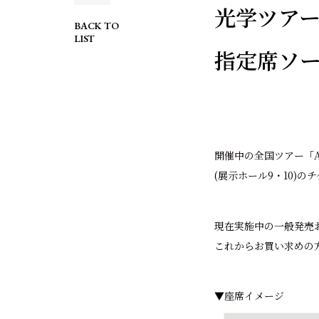
光学ツアー
BACK TO
LIST
指定席ソ
開催中の全国ツアー「AC
(展⽰ホール9・10)
現在実施中の一般発売
これからお買い求めの
▼座席イメージ