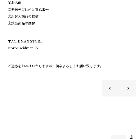
①お名前
②発送先ご住所と電話番号
③誤封入商品の枚数
④該当商品の画像
▼ACIDMAN STORE
store@acidman.jp
ご迷惑をおかけいたしますが、何卒よろしくお願い致します。