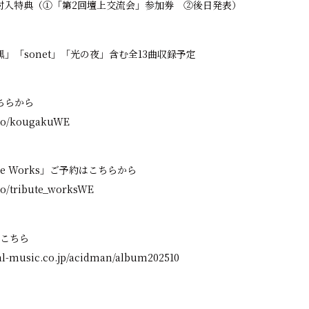
封入特典（①「第2回壇上交流会」参加券 ②後日発表）
」「sonet」「光の夜」含む全13曲収録予定
ちらから
k.to/kougakuWE
ute Works」ご予約はこちらから
.to/tribute_worksWE
はこちら
al-music.co.jp/acidman/album202510