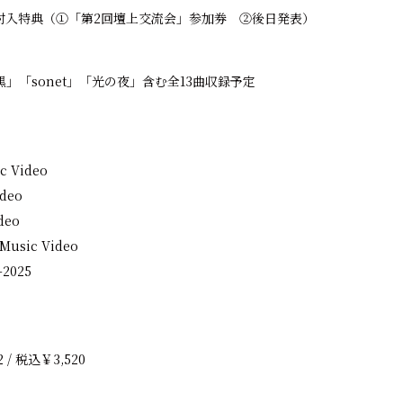
封入特典（①「第2回壇上交流会」参加券 ②後日発表）
」「sonet」「光の夜」含む全13曲収録予定
 Video
deo
deo
Music Video
-2025
2 / 税込￥3,520