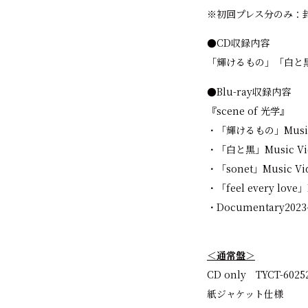
※初回プレス分のみ：
●CD収録内容
「輝けるもの」「白と黒
●Blu-ray収録内容
『scene of 光学』
・「輝けるもの」Music
・「白と黒」Music Vi
・「sonet」Music Vi
・「feel every love」
・Documentary2023
＜通常盤＞
CD only TYCT-6025
紙ジャケット仕様