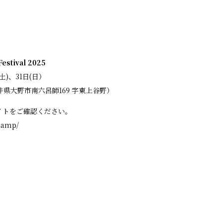
estival 2025
⼟)、31⽇(⽇）
県⼤野市南六呂師169 字東上⾕野）
イトをご確認ください。
.camp/