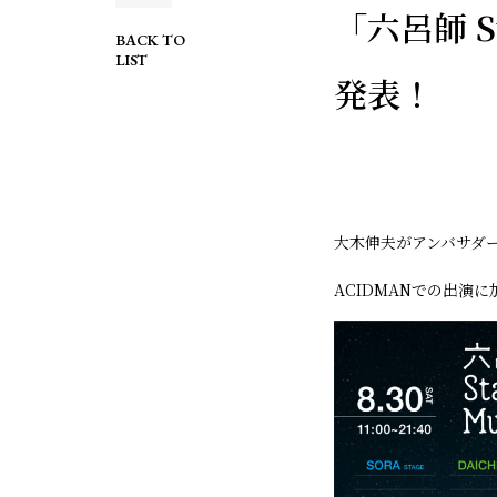
「六呂師 St
BACK TO
LIST
発表！
大木伸夫がアンバサダーを務
ACIDMANでの出演に