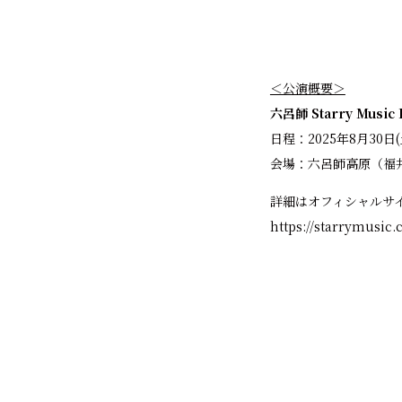
＜公演概要＞
六呂師 Starry Music F
⽇程：2025年8⽉30⽇(
会場：六呂師⾼原（福井
詳細はオフィシャルサ
https://starrymusic