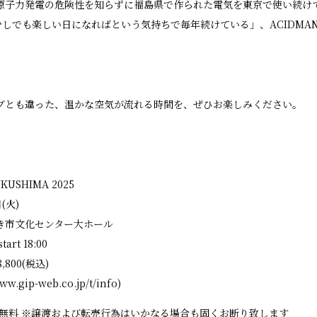
原子力発電の危険性を知らずに福島県で作られた電気を東京で使い続け
が少しでも楽しい日になればという気持ちで毎年続けている」、ACIDM
ブとも違った、温かな空気が流れる時間を、ぜひお楽しみください。
UKUSHIMA 2025
(火)
き市文化センター大ホール
art 18:00
800(税込)
www.gip-web.co.jp/t/info
)
童無料 ※譲渡および転売⾏為はいかなる場合も固くお断り致します