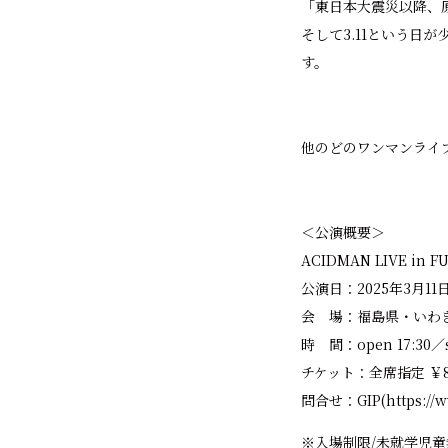
「東日本大震災以降、
そして3.11という日
す。
他のどのワンマンライ
＜公演概要＞
ACIDMAN LIVE in F
公演日：2025年3月11日
会 場：福島県・いわ
時 間：open 17:30／st
チケット：全席指定 ￥8,
問合せ：GIP(
https://
※⼊場制限/未就学児