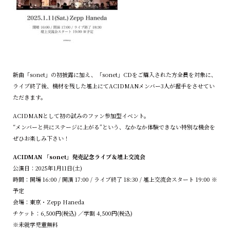
新曲「sonet」の初披露に加え、「sonet」CDをご購入された方全員を対象に、
ライブ終了後、機材を残した壇上にてACIDMANメンバー3人が握手をさせてい
ただきます。
ACIDMANとして初の試みのファン参加型イベント。
“メンバーと共にステージに上がる”という、なかなか体験できない特別な機会を
ぜひお楽しみ下さい！
ACIDMAN 「sonet」発売記念ライブ＆壇上交流会
公演日：2025年1月11日(土)
時間：開場 16:00 / 開演 17:00 / ライブ終了 18:30 / 壇上交流会スタート 19:00 ※
予定
会場：東京・Zepp Haneda
チケット：6,500円(税込) ／学割 4,500円(税込)
※未就学児童無料