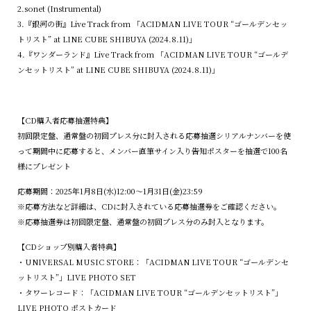
2.sonet (Instrumental)
3.『銀河の街』Live Track from 「ACIDMAN LIVE TOUR “ゴールデンセッ
トリスト” at LINE CUBE SHIBUYA (2024.8.11)」
4.『ワンダーランド』Live Track from 「ACIDMAN LIVE TOUR “ゴールデ
ンセットリスト” at LINE CUBE SHIBUYA (2024.8.11)」
【CD購入者応募抽選特典】
初回限定盤、通常盤の初回プレス分に封入される応募抽選シリアルナンバーを使
って期間中に応募すると、メンバー直筆サイン入り告知ポスターを抽選で100名
様にプレゼント
応募期間：2025年1月8日(水)12:00～1月31日(金)23:59
※応募方法など詳細は、CDに封入されている応募抽選券をご確認ください。
※応募抽選券は初回限定盤、通常盤の初回プレス分のみ封入となります。
【CDショップ別購入者特典】
・UNIVERSAL MUSIC STORE：「ACIDMAN LIVE TOUR “ゴールデンセ
ットリスト”」LIVE PHOTO SET
・タワーレコード：「ACIDMAN LIVE TOUR “ゴールデンセットリスト”」
LIVE PHOTO ポストカード