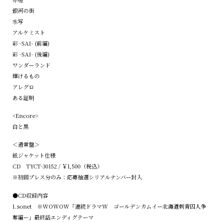
銀河の街
水写
アルケミスト
彩 -SAI- (前編)
彩 -SAI- (後編)
ワンダーランド
輝けるもの
アレグロ
ある証明
<Encore>
白と黒
＜通常盤＞
紙ジャケット仕様
CD TYCT-30152 / ￥1,500（税込）
※初回プレス分のみ：応募抽選シリアルナンバー封入
●CD収録内容
1.sonet ※WOWOW「連続ドラマW ゴールデンカムイー北海道刺青囚人争
奪編ー」最終話エンディグテーマ