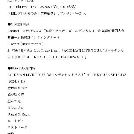
CD＋Blu-ray TYCT-39265 / ￥6,600（税込）
※初回プレス分のみ：応募抽選シリアルナンバー封入
●CD収録内容
1.sonet ※WOWOW「連続ドラマW ゴールデンカムイー北海道刺青囚人争
奪編ー」最終話エンディングテーマ
2.sonet (Instrumental)
3.『輝けるもの』Live Track from 「ACIDMAN LIVE TOUR “ゴールデンセ
ットリスト” at LINE CUBE SHIBUYA (2024.8.11)」
●Blu-ray収録内容
ACIDMAN LIVE TOUR “ゴールデンセットリスト” at LINE CUBE SHIBUYA
(2024.8.11)
金色のカペラ
風が吹く時
歪んだ光
ミレニアム
Bright & Right
ユートピア
ラストコード
赤橙