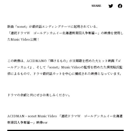
SHARE
新曲「sonet」が最終話エンディングテーマに起用されている、
「連続ドラマW ゴールデンカムイー北海道刺青囚人争奪編ー」の映像を使用し
たMusic Video公開！
この映像は、ACIDMANの「輝けるもの」が主題歌を務めた大ヒット映画『ゴ
ールデンカムイ』、そして「sonet」Music Videoの監督を務めた久保茂昭氏監
修によるもので、ドラマ最終話カットを中心に構成された映像となっています。
ドラマの余韻と共にぜひお楽しみください。
ACIDMAN – sonet Music Video 「連続ドラマW ゴールデンカムイー北海道
刺青囚人争奪編ー」映像ver