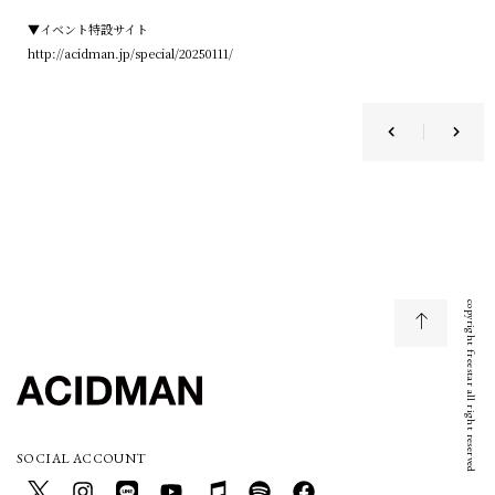
▼イベント特設サイト
http://acidman.jp/special/20250111/
copyright freestar all right reserved
SOCIAL ACCOUNT