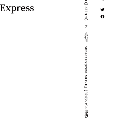
【RADIO】6/17(火)エフエム石川「Sunset Express MOVE」(大木ゲスト出演)
xpress