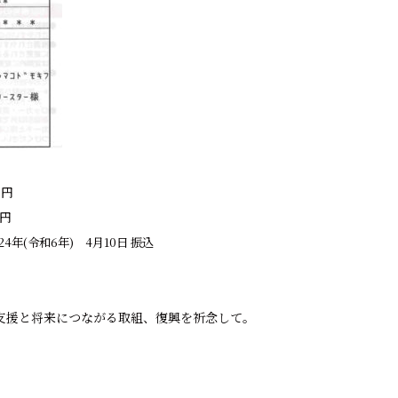
7円
6円
024年(令和6年) 4月10日 振込
支援と将来につながる取組、復興を祈念して。