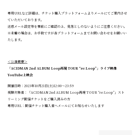
専用URLなど詳細は、チケット購入プラットフォームよりメールにてご案内させ
ていただいております。
迷惑メール設定等を事前にご確認の上、見落としのないようにご注意ください。
※未着の場合は、お手数ですが各プラットフォームまでお問い合わせをお願いい
たします。
＜公演概要＞
「ACIDMAN 2nd ALBUM Loop再現 TOUR “re:Loop”」ライブ映像
YouTube上映会
開催日時：2023年10月21日(土)12:00〜23:59
視聴対象者：「ACIDMAN 2nd ALBUM Loop再現 TOUR “re:Loop”」スト
リーミング配信チケットをご購入済みの方
専用URL：配信チケット購入者へメールにてお知らせいたします