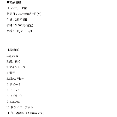
■商品情報
「Loop」LP盤
発売日：2023年8月9日(水)
仕様：2枚組4面
価格：5,500円(税別)
品番：PDJV-1012/3
【収録曲】
1.type-A
2.波、白く
3.アイソトープ
4.飛光
5.Slow View
6.リピート
7.16185-0
8.O（オー）
9.swayed
10.ドライド アウト
11.今、透明か（Album Ver.）