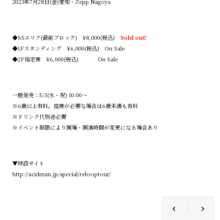
2023年7月28日(金)愛知・Zepp Nagoya
◆SSエリア(最前ブロック) ¥8,000(税込)
Sold out!
◆1Fスタンディング ¥6,000(税込) On Sale
◆2F指定席 ¥6,000(税込) On Sale
一般発売：5/3(水・祝) 10:00〜
※6歳以上有料。座席が必要な場合は6歳未満も有料
※ドリンク代別途必要
※イベント制限により開場・開演時間が変更になる場合あり
▼特設サイト
http://acidman.jp/special/relooptour/