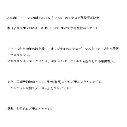
2003年リリースの2ndアルバム「Loop」のアナログ盤発売が決定！
本日よりUNIVERSAL MUSIC STOREにて予約受付がスタート！
リリースから20年の時を経て、オリジナルのアナログ・マスターテープから最新
リマスタリング。
マスタリング・エンジニアは、2003年のオリジナルでも担当した小泉由香氏。
また、早期予約特典として5月29日(月)までにご予約いただいた方に
「ジャケット絵柄ステッカー」をプレゼント！
是非、お早めにご予約ください。