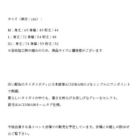
サイズ（単位：cm）：
M : 身丈 / 69 身幅 / 49 桁丈 / 44
L : 身丈 / 72 身幅 / 54 桁丈 / 48
XL : 身丈 / 74 身幅 / 59 桁丈 / 52
※染色加工時の縮みのため、商品サイズに個体差がございます
淡い配色のタイダイボディに大木直筆ACIDMANロゴをシンプルにワンポイント
で刺繍。
夏らしいタイダイの中でも、暑さを和らげる涼しげなグレーをセレクト。
首元はACIDMANネームタグ仕様。
今後出演する各イベント会場での販売を予定しています。会場にお越しの際はぜ
ひご覧下さい。