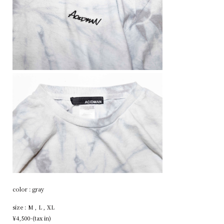
color : gray
size : M , L , XL
¥4,500-(tax in)