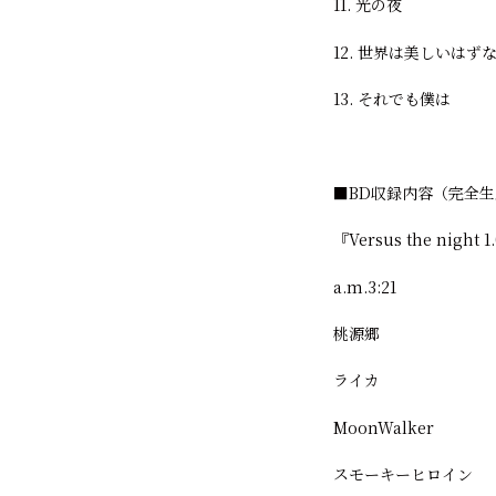
11. 光の夜
12. 世界は美しいはず
13. それでも僕は
■BD収録内容（完全
『Versus the night 
a.m.3:21
桃源郷
ライカ
MoonWalker
スモーキーヒロイン