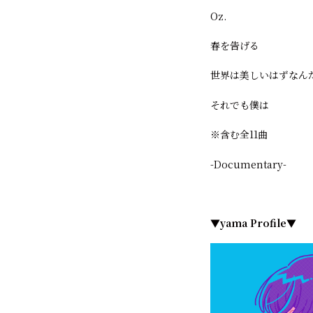
Oz.
春を告げる
世界は美しいはずなん
それでも僕は
※含む全11曲
-Documentary-
▼yama Profile▼