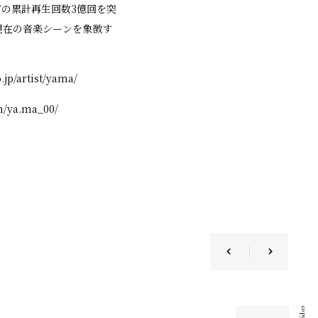
グの累計再生回数3億回を突
現在の音楽シーンを象徴す
jp/artist/yama/
m/ya.ma_00/