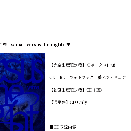
売 yama「Versus the night」▼
【完全生産限定盤】※ボックス仕様
CD＋BD＋フォトブック＋蓄光フィギュア
【初回生産限定盤】CD＋BD
【通常盤】CD Only
■CD収録内容