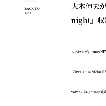
大木伸夫がy
BACK TO
LIST
night
大木伸夫がyamaのNE
『光の夜』は2021年
yamaの伸びやかな