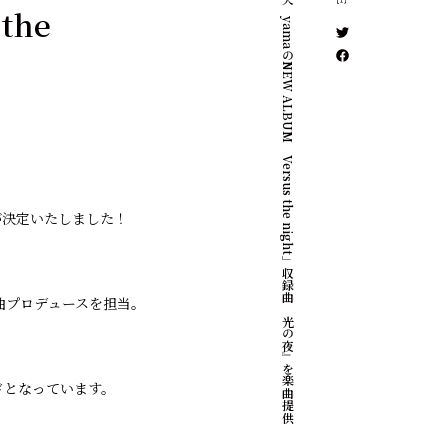
大木伸夫がyamaのNEW ALBUM「Versus the night」収録曲『光の夜』を楽曲提供
the
る事が決定いたしました！
曲プロデュースを担当。
ドとなっています。