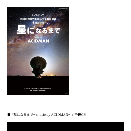
■「星になるまで～music by ACIDMAN～」予告CM