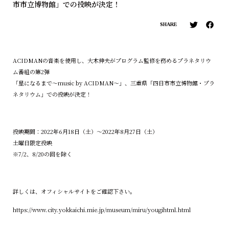
市市立博物館」での投映が決定！
SHARE
ACIDMANの音楽を使用し、大木伸夫がプログラム監修を務めるプラネタリウ
ム番組の第2弾
「星になるまで～music by ACIDMAN～」、三重県「四日市市立博物館・プラ
ネタリウム」での投映が決定！
投映期間：2022年6月18日（土）〜2022年8月27日（土）
土曜日限定投映
※7/2、8/20の回を除く
詳しくは、オフィシャルサイトをご確認下さい。
https://www.city.yokkaichi.mie.jp/museum/miru/yougihtml.html