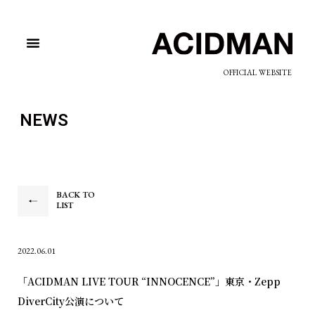
OFFICIAL WEBSITE
NEWS
BACK TO
LIST
2022.06.01
「ACIDMAN LIVE TOUR “INNOCENCE”」東京・Zepp
DiverCity公演について