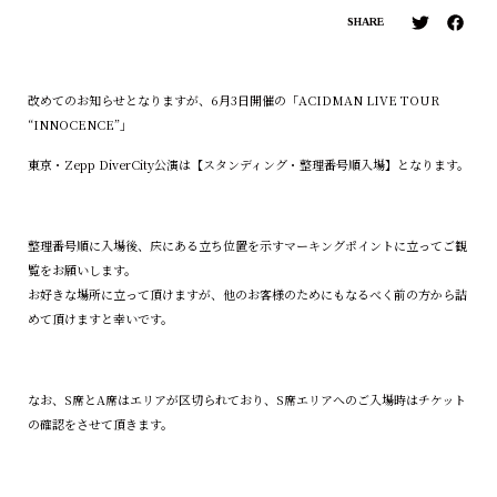
SHARE
改めてのお知らせとなりますが、6月3日開催の「ACIDMAN LIVE TOUR
“INNOCENCE”」
東京・Zepp DiverCity公演は【スタンディング・整理番号順入場】となります。
整理番号順に入場後、床にある立ち位置を示すマーキングポイントに立ってご観
覧をお願いします。
お好きな場所に立って頂けますが、他のお客様のためにもなるべく前の方から詰
めて頂けますと幸いです。
なお、S席とA席はエリアが区切られており、S席エリアへのご入場時はチケット
の確認をさせて頂きます。