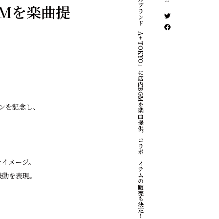
アパレルブランド「A+ TOKYO」に店内BGMを楽曲提供、コラボアイテムの販売も決定！
GMを楽曲提
プンを記念し、
をイメージ。
鼓動を表現。