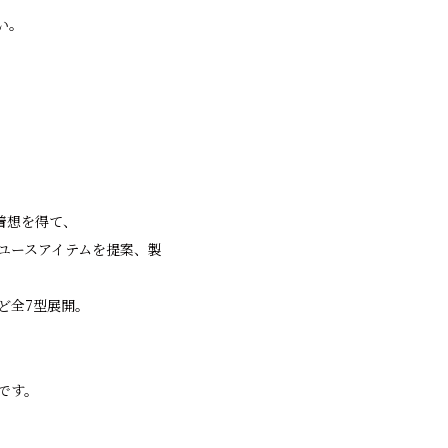
い。
着想を得て、
タウンユースアイテムを提案、製
ど全7型展開。
です。