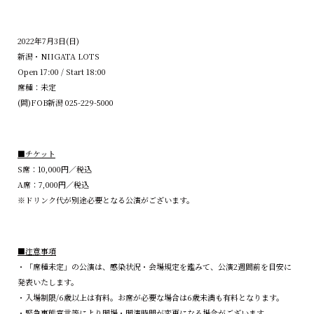
2022年7月3日(日)
新潟・NIIGATA LOTS
Open 17:00 / Start 18:00
席種：未定
(問)FOB新潟 025-229-5000
■チケット
S席：10,000円／税込
A席：7,000円／税込
※ドリンク代が別途必要となる公演がございます。
■注意事項
・「席種未定」の公演は、感染状況・会場規定を鑑みて、公演2週間前を目安に
発表いたします。
・入場制限/6歳以上は有料。お席が必要な場合は6歳未満も有料となります。
・緊急事態宣言等により開場・開演時間が変更になる場合がございます。