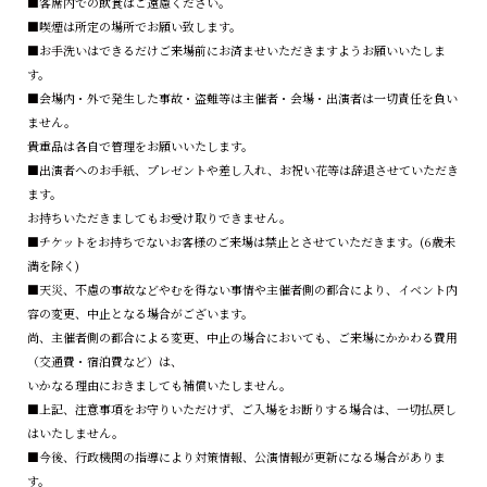
■客席内での飲食はご遠慮ください。
■喫煙は所定の場所でお願い致します。
■お手洗いはできるだけご来場前にお済ませいただきますようお願いいたしま
す。
■会場内・外で発生した事故・盗難等は主催者・会場・出演者は一切責任を負い
ません。
貴重品は各自で管理をお願いいたします。
■出演者へのお手紙、プレゼントや差し入れ、お祝い花等は辞退させていただき
ます。
お持ちいただきましてもお受け取りできません。
■チケットをお持ちでないお客様のご来場は禁止とさせていただきます。(6歳未
満を除く)
■天災、不慮の事故などやむを得ない事情や主催者側の都合により、イベント内
容の変更、中止となる場合がございます。
尚、主催者側の都合による変更、中止の場合においても、ご来場にかかわる費用
（交通費・宿泊費など）は、
いかなる理由におきましても補償いたしません。
■上記、注意事項をお守りいただけず、ご入場をお断りする場合は、一切払戻し
はいたしません。
■今後、行政機関の指導により対策情報、公演情報が更新になる場合がありま
す。