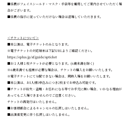
■係員がフェイスシールド・マスク・手袋等を着用してご案内させていただく場
合がございます。
■係員の指示に従っていただけない場合は退場していただきます。
＜チケットについて＞
■本公演は、電子チケットのみとなります。
※電子チケットの対応端末は下記URLよりご確認ください。
https://eplus.jp/sf/guide/spticket
■お１人様１枚チケットが必要となります。(6歳未満を除く)
※6歳未満でも座席が必要な場合は、チケットの購入をお願いいたします。
※電子チケットにて分配できない場合は、同時入場をお願いいたします。
■本公演は、お1人様1申込みにつき2枚までお申込み可能です。
■チケットが紛失・盗難・お忘れになる等でお手元に無い場合、いかなる理由が
あってもご入場できませんのでご注意ください。
チケットの再発行はいたしません。
■お客様都合によるキャンセルの払戻しはいたしません。
■出演者変更に伴う払戻しはいたしません。