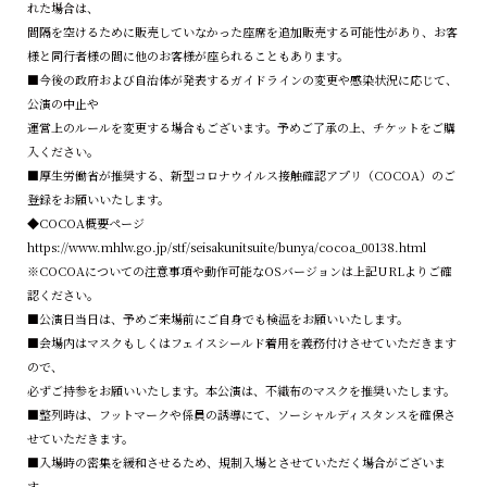
れた場合は、
間隔を空けるために販売していなかった座席を追加販売する可能性があり、お客
様と同行者様の間に他のお客様が座られることもあります。
■今後の政府および自治体が発表するガイドラインの変更や感染状況に応じて、
公演の中止や
運営上のルールを変更する場合もございます。予めご了承の上、チケットをご購
入ください。
■厚生労働省が推奨する、新型コロナウイルス接触確認アプリ（COCOA）のご
登録をお願いいたします。
◆COCOA概要ページ
https://www.mhlw.go.jp/stf/seisakunitsuite/bunya/cocoa_00138.html
※COCOAについての注意事項や動作可能なOSバージョンは上記URLよりご確
認ください。
■公演日当日は、予めご来場前にご自身でも検温をお願いいたします。
■会場内はマスクもしくはフェイスシールド着用を義務付けさせていただきます
ので、
必ずご持参をお願いいたします。本公演は、不織布のマスクを推奨いたします。
■整列時は、フットマークや係員の誘導にて、ソーシャルディスタンスを確保さ
せていただきます。
■入場時の密集を緩和させるため、規制入場とさせていただく場合がございま
す。