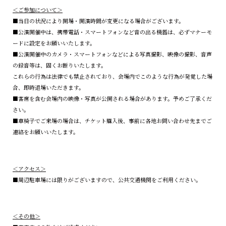
＜ご参加について＞
■当日の状況により開場・開演時間が変更になる場合がございます。
■公演開催中は、携帯電話・スマートフォンなど音の出る機器は、必ずマナーモ
ードに設定をお願いいたします。
■公演開催中のカメラ・スマートフォンなどによる写真撮影、映像の撮影、音声
の録音等は、固くお断りいたします。
これらの行為は法律でも禁止されており、会場内でこのような行為が発覚した場
合、即時退場いただきます。
■客席を含む会場内の映像・写真が公開される場合があります。予めご了承くだ
さい。
■車椅子でご来場の場合は、チケット購入後、事前に各地お問い合わせ先までご
連絡をお願いいたします。
＜アクセス＞
■周辺駐車場には限りがございますので、公共交通機関をご利用ください。
＜その他＞