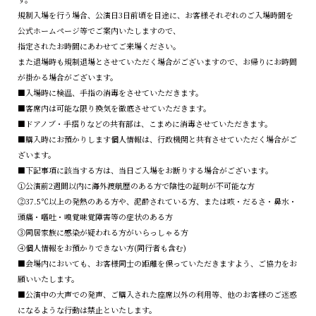
規制入場を行う場合、公演日3日前頃を目途に、お客様それぞれのご入場時間を
公式ホームページ等でご案内いたしますので、
指定されたお時間にあわせてご来場ください。
また退場時も規制退場とさせていただく場合がございますので、お帰りにお時間
が掛かる場合がございます。
■入場時に検温、手指の消毒をさせていただきます。
■客席内は可能な限り換気を徹底させていただきます。
■ドアノブ・手摺りなどの共有部は、こまめに消毒させていただきます。
■購入時にお預かりします個人情報は、行政機関と共有させていただく場合がご
ざいます。
■下記事項に該当する方は、当日ご入場をお断りする場合がございます。
①公演前2週間以内に海外渡航歴のある方で陰性の証明が不可能な方
②37.5℃以上の発熱のある方や、泥酔されている方、または咳・だるさ・鼻水・
頭痛・嘔吐・嗅覚味覚障害等の症状のある方
③同居家族に感染が疑われる方がいらっしゃる方
④個人情報をお預かりできない方(同行者も含む)
■会場内においても、お客様同士の距離を保っていただきますよう、ご協力をお
願いいたします。
■公演中の大声での発声、ご購入された座席以外の利用等、他のお客様のご迷惑
になるような行動は禁止といたします。