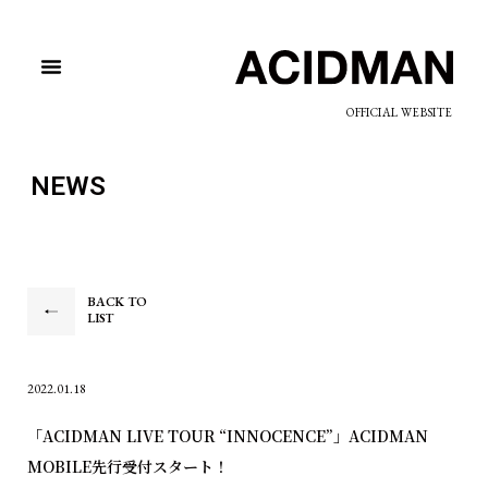
OFFICIAL WEBSITE
NEWS
BACK TO
LIST
2022.01.18
「ACIDMAN LIVE TOUR “INNOCENCE”」ACIDMAN
MOBILE先行受付スタート！