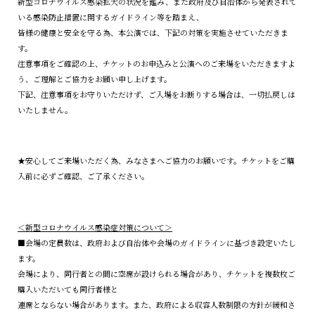
新型コロナウイルス感染拡大の状況を鑑み、また政府及び自治体から発表されて
いる感染防止措置に関するガイドライン等を踏まえ、
皆様の健康と安全を守る為、本公演では、下記の対策を実施させていただきま
す。
注意事項をご確認の上、チケットのお申込みと公演へのご来場をいただきますよ
う、ご理解とご協力をお願い申し上げます。
下記、注意事項をお守りいただけず、ご入場をお断りする場合は、一切払戻しは
いたしません。
★安心してご来場いただく為、みなさまへご協力のお願いです。チケットをご購
入前に必ずご確認、ご了承ください。
＜新型コロナウイルス感染症対策について＞
■会場の定員数は、政府および自治体や会場のガイドラインに基づき設定いたし
ます。
会場により、同行者との間に空席が設けられる場合があり、チケットを複数枚ご
購入いただいても同行者様と
連席とならない場合があります。また、政府による収容人数制限の方針が緩和さ