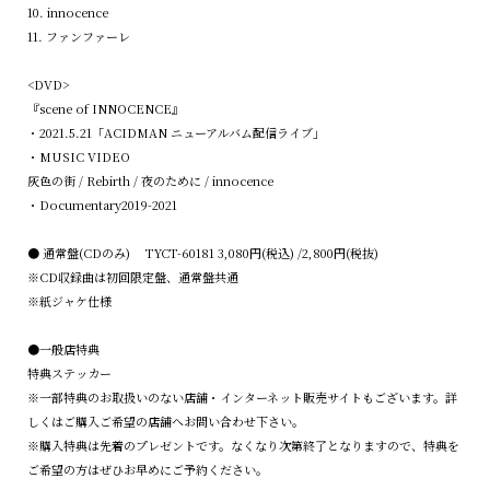
10. innocence
11. ファンファーレ
<DVD>
『scene of INNOCENCE』
・2021.5.21「ACIDMAN ニューアルバム配信ライブ」
・MUSIC VIDEO
灰色の街 / Rebirth / 夜のために / innocence
・Documentary2019-2021
● 通常盤(CDのみ) TYCT-60181 3,080円(税込) /2,800円(税抜)
※CD収録曲は初回限定盤、通常盤共通
※紙ジャケ仕様
●一般店特典
特典ステッカー
※一部特典のお取扱いのない店舗・インターネット販売サイトもございます。詳
しくはご購入ご希望の店舗へお問い合わせ下さい。
※購入特典は先着のプレゼントです。なくなり次第終了となりますので、特典を
ご希望の方はぜひお早めにご予約ください。