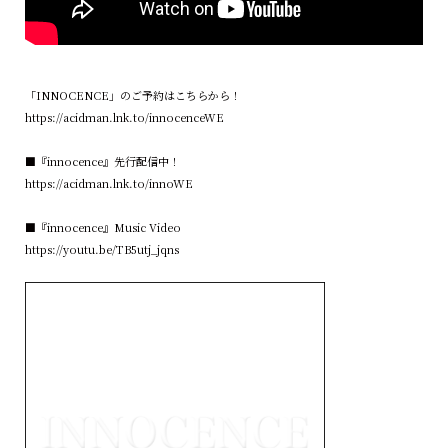
「INNOCENCE」のご予約はこちらから！
https://acidman.lnk.to/innocenceWE
■『innocence』先行配信中！
https://acidman.lnk.to/innoWE
■『innocence』Music Video
https://youtu.be/TB5utj_jqns