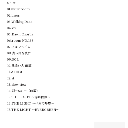
SE.at
01.water room
02.usess
03.Walking Dada
04.en
05.Dawn Chorus
06.room NO.138
07.アルフヘイム
08.真っ白な夜に
09.SOL
10.風追い人-前編
11.Λ-CDM
12.at
13.slow view
14.彩－SAI－（前編）
15.THE LIGHT 〜赤色群像〜
16.THE LIGHT 〜ベガの呼応〜
17.THE LIGHT 〜EVERGREEN〜