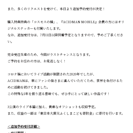
また、多くのリクエストを受けて、本日より追加予約受付が決定！
購入特典特典の「コスモスの種」、『ACIDMAN MOBILE』会員の方にはオリ
ジナルステッカーも付属いたします。
なお、追加受付分は、7月11日以降到着予定となりますので、予めご了承くださ
い。
完全受注生産のため、今回がラストチャンスとなります。
ご予約をお忘れの方は、お見逃しなく！
コロナ禍においてライブ活動が制限された2020年でしたが、
ACIDMANは、常にファンの皆さまに喜んでいただくため、世界を色付けるた
めに活動を続けてきました。
この特殊な1年を振り返る意味でも、ぜひ手にとって欲しい作品です！
3公演のライブ本編に加え、貴重なオフショットも収録予定。
また、収益の一部は「東日本大震災ふくしまこども寄附金」に寄付を行います。
＜追加予約受付詳細＞
・受付期間：