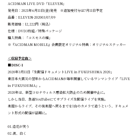
ACIDMAN LIVE DVD「ELEVEN」
発売日：2021年6月11日(金)発売 ※追加受付分は7月11日予定
品番：ELEVEN-202003/07/09
販売価格：12,222円（税込）
仕様：DVD3枚組／特殊パッケージ
購入特典：「コスモスの種」
※『ACIDMAN MOBILE』会員限定オリジナル特典：オリジナルステッカー
＜収録予定曲＞
■DISC-1
2020年3月11日「生配信ドキュメントLIVE in FUKUSHIMA 2020」
東日本大震災の翌年からACIDMANが毎年開催しているワンマンライブ「LIVE
in FUKUSHIMA」。
2020年は、新型コロナウィルス感染拡大防止のため開催中止に。
しかし当日、急遽YouTubeにてサプライズ生配信ライブを実施。
楽屋からライブ、その後楽屋へ戻るまでを1台のカメラで追うという、ドキュメ
ント形式の配信が話題に。
01.造花が笑う
02.波、白く