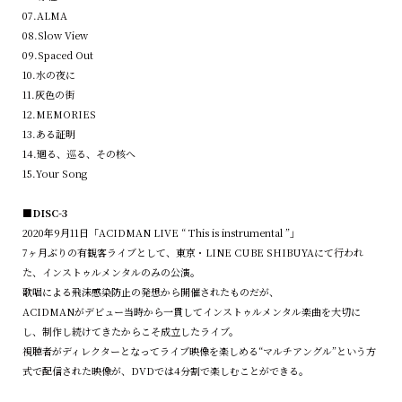
07.ALMA
08.Slow View
09.Spaced Out
10.⽔の夜に
11.灰⾊の街
12.MEMORIES
13.ある証明
14.廻る、巡る、その核へ
15.Your Song
■DISC-3
2020年9月11日「ACIDMAN LIVE “ This is instrumental ”」
7ヶ月ぶりの有観客ライブとして、東京・LINE CUBE SHIBUYAにて行われ
た、インストゥルメンタルのみの公演。
歌唱による飛沫感染防止の発想から開催されたものだが、
ACIDMANがデビュー当時から一貫してインストゥルメンタル楽曲を大切に
し、制作し続けてきたからこそ成立したライブ。
視聴者がディレクターとなってライブ映像を楽しめる“マルチアングル”という方
式で配信された映像が、DVDでは4分割で楽しむことができる。