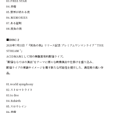
03.FREE STAR
04.赤橙
05.世界が終わる夜
06.MEMORIES
07.ある証明
08.灰色の街
■DISC-2
2020年7月11日「『灰色の街』リリース記念 プレミアムワンマンライブ “ THE
STREAM ”」
ACIDMANとして初の無観客有料配信ライブ。
”配信ならではの演出“をテーマに様々な映像演出や仕掛けを盛り込み、
配信ライブの常識やイメージを覆す新たな可能性を提示した、満足度の高い作
品。
01.world symphony
02.ストロマトライト
03.to live
04.Rebirth
05.スロウレイン
06.⾚橙