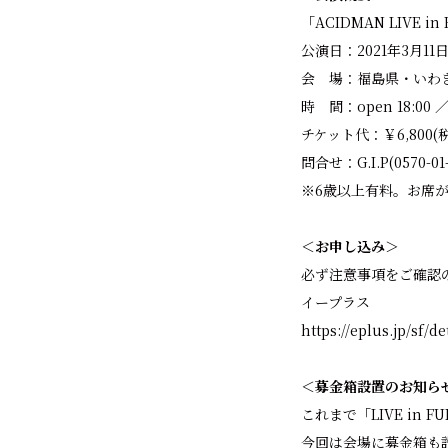
「ACIDMAN LIVE in
公演日：2021年3月11日
会 場：福島県・いわ
時 間：open 18:00 ／ st
チケット代：￥6,800(
問合せ：G.I.P(0570-01-
※6歳以上有料。お席
＜お申し込み＞
必ず注意事項をご確認
イープラス
https://eplus.jp/sf/
＜募金箱設置のお知ら
これまで「LIVE in
今回は会場に募金箱も