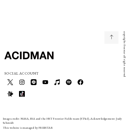
copyright freestar all right reserved
SOCIAL ACCOUNT
Image credit: NASA, ESA and the HST Frontier Fields team (STScI), Acknowledgement: Judy
Schmidt
This website is managed by FREESTAR