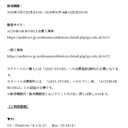
販売期間：
2020年9月17日(木)18:00〜2020年10月
4日
11日(日)20:00
販売サイト：
ACIDMAN MOBILE会員入場券
https://axelstore.jp/acidmanmobilestore/detail.php?goods_id=1671
一般入場券
https://axelstore.jp/acidmanmobilestore/detail.php?goods_id=1672
※チケットのご購入には「AXEL STORE」への会員登録(無料)が必要になりま
す。
※モバイル会員割引には、「AXEL STORE」へのログイン後、「ACIDMAN
MOBILE」との認証が必要です。
※販売期間内・販売期間後ともにチケット代の払い戻しは致しかねます。
【ご利用環境】
▼PC
OS：Windows（8.1,10,11）、Mac（10.8以上）