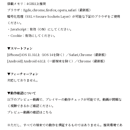
搭載メモリ：4GB以上推奨
ブラウザ：Egde,chrome,firefox,opera,safari（最新版）
暗号化処理（SSL＝Secure Sockets Layer）が可能な下記のブラウザをご使用
ください。
・JavaScript：有効（ON）にしてください。
・Cookie：有効にしてください。
▼スマートフォン
[iPhone] iOS 11.3以上（iOS 14を除く）／Safari,Chrome（最新版）
[Android] Android 6以上（一部端末を除く）／Chrome（最新版）
▼フィーチャーフォン
対応しておりません。
▼動作確認について
以下のプレビュー動画で、プレイヤーの動作チェックが可能です。動画が問題な
く視聴できるかご確認ください。
プレビュー動画の確認はこちら
※ただし、すべての端末での動作を保証するものではありません。推奨環境であ