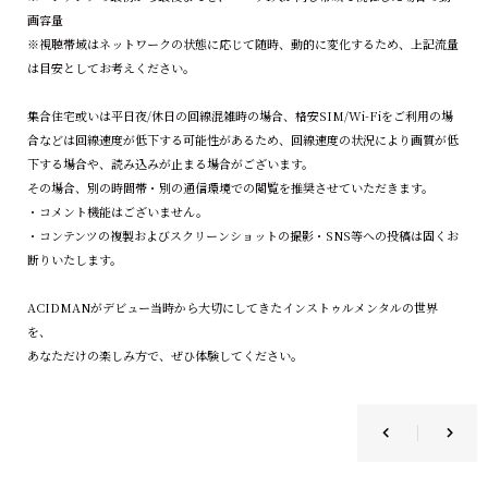
画容量
※視聴帯域はネットワークの状態に応じて随時、動的に変化するため、上記流量
は目安としてお考えください。
集合住宅或いは平日夜/休日の回線混雑時の場合、格安SIM/Wi-Fiをご利用の場
合などは回線速度が低下する可能性があるため、回線速度の状況により画質が低
下する場合や、読み込みが止まる場合がございます。
その場合、別の時間帯・別の通信環境での閲覧を推奨させていただきます。
・コメント機能はございません。
・コンテンツの複製およびスクリーンショットの撮影・SNS等への投稿は固くお
断りいたします。
ACIDMANがデビュー当時から大切にしてきたインストゥルメンタルの世界
を、
あなただけの楽しみ方で、ぜひ体験してください。