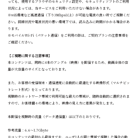
っても、使用するブラウザのセキュリティ設定や、セキュリティソフトのご利用
状況によっては、当サービスをご利用いただけない場合があります。
※wifi環境など高速通信（下り3Mbps以上）が可能な電波の良い所でご視聴くだ
さい。回線状況や電波状況の悪い環境下では、読み込みに時間がかかる場合があ
ります。
※モバイルWi-Fi（パケット通信）をご利用の際は、ご契約プランの注意事項を
ご確認ください。
【ご視聴に関する注意事項】
本コンテンツは、同時に4本のアングル（映像）を配信するため、動画全体の容
量が大容量のサイズとなっております。
また、お客様の受信端末・通信速度に自動的に最適化する映像形式（マルチビッ
トレート形式）をとっております。
視聴時のネットワーク帯域で利用可能な最大の帯域が、随時自動的に選択されま
すので、お客様個々の環境により、映像の見え方に差異が発生します。
本配信を視聴時の流量（データ通信量）は以下のとおりです。
参考流量：6.6～1.7Gbyte
※コンテンツの最初から最後までを、ユーザ1人が同じ帯域で視聴した場合の動