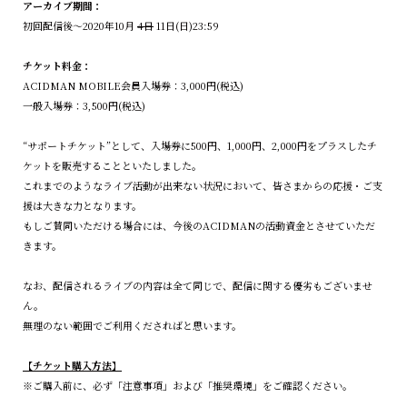
アーカイブ期間：
初回配信後〜2020年10月
4日
11日(日)23:59
チケット料金：
ACIDMAN MOBILE会員入場券：3,000円(税込)
一般入場券：3,500円(税込)
“サポートチケット”として、入場券に500円、1,000円、2,000円をプラスしたチ
ケットを販売することといたしました。
これまでのようなライブ活動が出来ない状況において、皆さまからの応援・ご支
援は大きな力となります。
もしご賛同いただける場合には、今後のACIDMANの活動資金とさせていただ
きます。
なお、配信されるライブの内容は全て同じで、配信に関する優劣もございませ
ん。
無理のない範囲でご利用くださればと思います。
【チケット購入方法】
※ご購入前に、必ず「注意事項」および「推奨環境」をご確認ください。