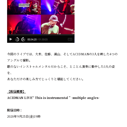
今回のライブでは、大木、佐藤、浦山、そしてACIDMANの3人を映した4つの
アングルで撮影。
歌のないインストゥルメンタルだからこそ、とことん演奏に集中した3人の姿
を、
あなただけの楽しみ方でじっくりと堪能してください。
【配信概要】
ACIDMAN LIVE“ This is instrumental ” -multiple angles-
配信日時：
2020年9月25日(金)19時